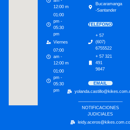
am -
Bucaramanga
12:00 m
-Santander
01:00
pm -
TELÉFONOS
05:30
pm
+ 57
(607)
Viernes
6755522
07:00
+ 57 321
am -
491
12:00 m
9847
01:00
pm -
EMAIL
05:30
pm
yolanda.castillo@kikes.com.
___________________
NOTIFICACIONES
JUDICIALES
leidy.aceros@kikes.com.c