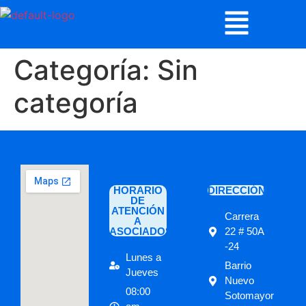
Categoría:
Sin
categoría
HORARIO
DIRECCIÓN
DE
ATENCIÓN
Carrera
A
ASOCIADOS
22 # 50A
-24
Lunes a
Barrio
Jueves
Nuevo
08:00
Sotomayor