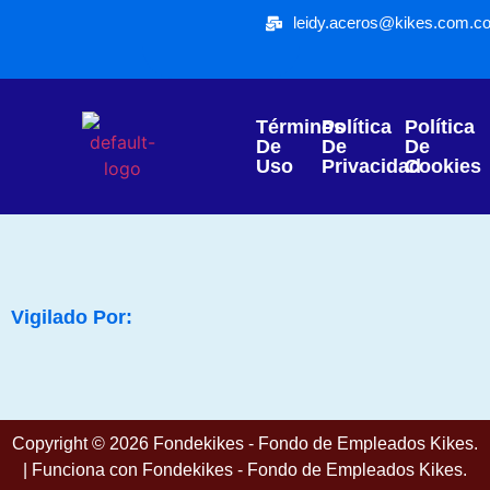
leidy.aceros@kikes.com.c
Términos
Política
Política
De
De
De
Uso
Privacidad
Cookies
Vigilado Por:
Copyright © 2026 Fondekikes - Fondo de Empleados Kikes.
| Funciona con Fondekikes - Fondo de Empleados Kikes.